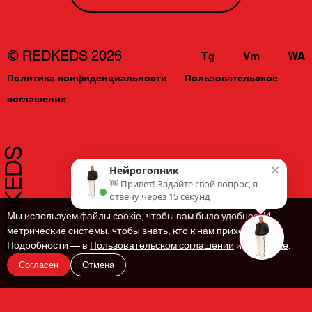
© REDKEDS 2026
Tg
Vm
WA
Политика конфиденциальности
Пользовательское
соглашение
×
Нейрогопник
👋 Привет! Задайте свой вопрос, я
отвечу через 15 секунд
Мы используем файлы cookie, чтобы вам было удобнее. И
метрические системы, чтобы знать, кто к нам приходит.
Подробности — в
Пользовательском соглашении
и
Политике
.
Согласен
Отмена
En