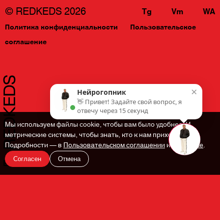
© REDKEDS 2026
Tg
Vm
WA
Политика конфиденциальности
Пользовательское
соглашение
×
Нейрогопник
👋 Привет! Задайте свой вопрос, я
отвечу через 15 секунд
Мы используем файлы cookie, чтобы вам было удобнее. И
метрические системы, чтобы знать, кто к нам приходит.
Подробности — в
Пользовательском соглашении
и
Политике
.
Согласен
Отмена
En