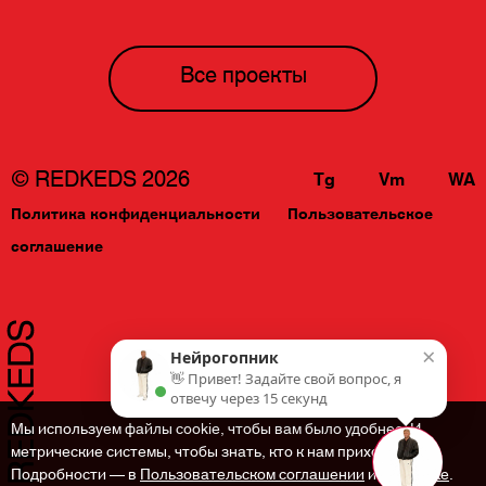
Все проекты
© REDKEDS 2026
Tg
Vm
WA
Политика конфиденциальности
Пользовательское
соглашение
×
Нейрогопник
👋 Привет! Задайте свой вопрос, я
отвечу через 15 секунд
Мы используем файлы cookie, чтобы вам было удобнее. И
метрические системы, чтобы знать, кто к нам приходит.
Подробности — в
Пользовательском соглашении
и
Политике
.