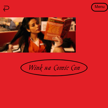
Menu
Wink на Comiс Con