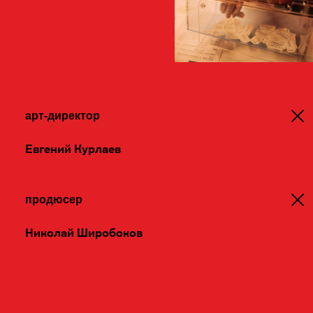
граффити с тэгами Wink.
В фойе кинотеатра стояли игровые
ретро-автоматы, а на входе люди
получали стилизованные бумажные
арт-директор
билеты.
Евгений Курлаев
Зал вмещал 20 человек. Киносеанс
длился 20 минут. Мы показывали
продюсер
зрителям нарезку самых крутых
моментов из фильмов того времени.
Николай Широбоков