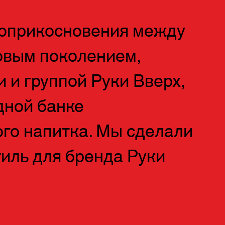
соприкосновения между
овым поколением,
 и группой Руки Вверх,
одной банке
ого напитка. Мы сделали
иль для бренда Руки