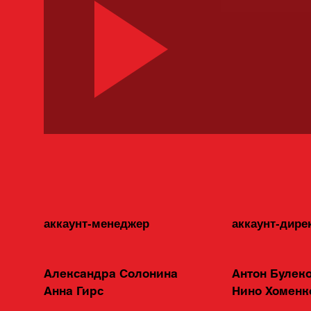
аккаунт-менеджер
аккаунт-дире
Александра Солонина
Антон Булек
Анна Гирс
Нино Хоменк