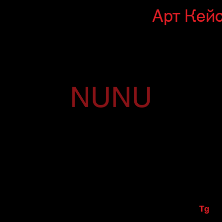
Арт
Кей
NUNU
id
Tg