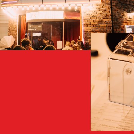
получали сти
билеты.
Зал вмещал 2
длился 20 ми
зрителям нар
моментов из 