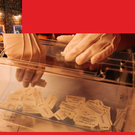
лизованные бумажные
0 человек. Киносеанс
нут. Мы показывали
езку самых крутых
фильмов того времени.