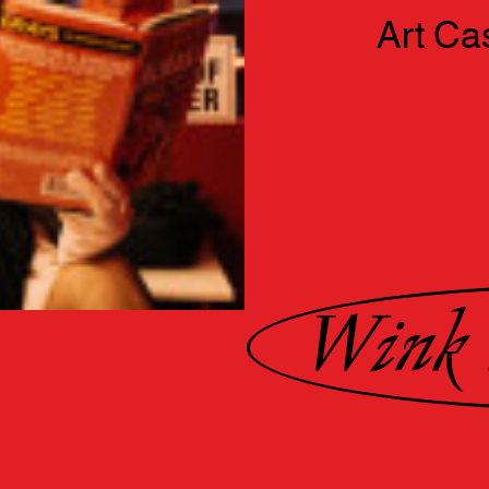
Art
Ca
Wink 