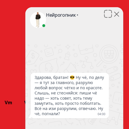
Vm
WA