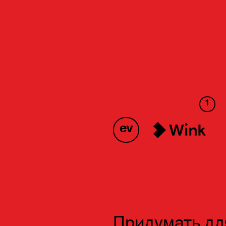
1
ev
Придумать дл