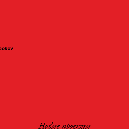
obokov
Новые проекты