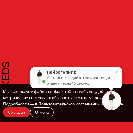
×
Нейрогопник
👋 Привет! Задайте свой вопрос, я
отвечу через 15 секунд
Мы используем файлы cookie, чтобы вам было удобнее. И
метрические системы, чтобы знать, кто к нам приходит.
Подробности — в
Пользовательском соглашении
и
Политике
.
Согласен
Отмена
En