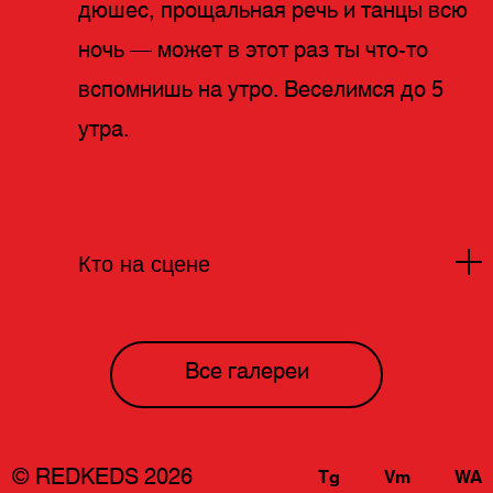
дюшес, прощальная речь и танцы всю
ночь — может в этот раз ты что-то
вспомнишь на утро. Веселимся до 5
утра.
Кто на сцене
Родители скинулись на дискотеку, где
Все галереи
выступят ЛИNДА, LAVBLAST, DJ Shilin,
SGofina, САХАР и резиденты
«Профсоюза» – K Soul, Anton Savenko,
© REDKEDS 2026
Tg
Vm
WA