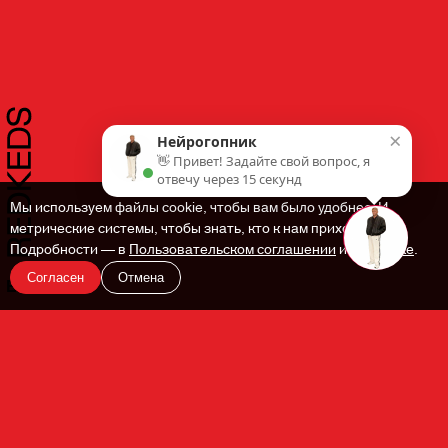
×
Нейрогопник
👋 Привет! Задайте свой вопрос, я
отвечу через 15 секунд
Мы используем файлы cookie, чтобы вам было удобнее. И
метрические системы, чтобы знать, кто к нам приходит.
Подробности — в
Пользовательском соглашении
и
Политике
.
Согласен
Отмена
En