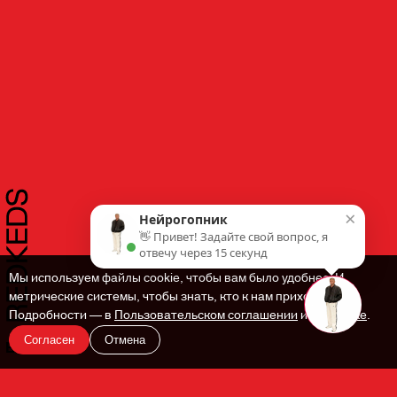
×
Нейрогопник
👋 Привет! Задайте свой вопрос, я
отвечу через 15 секунд
Мы используем файлы cookie, чтобы вам было удобнее. И
метрические системы, чтобы знать, кто к нам приходит.
Подробности — в
Пользовательском соглашении
и
Политике
.
Согласен
Отмена
En