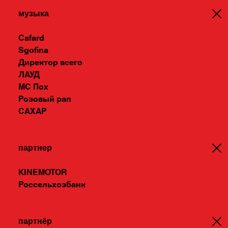
«Огорчица», футболок «Спасибо за
музыка
фидбек». В итоге и село стало модным,
Cafard
и креативщики объединились. Ведь
Sgofina
Директор всего
быть колхозником больше не стыдно.
ЛАУД
МС Пох
Розовый рап
Коза стала счастливым билетом
САХАР
конкурса и завирусилась в социальных
сетях. Козу забирали на мемы,
партнер
рисовали про нее картины и желали
KINEMOTOR
выиграть конкурс исключительно ради
Россельхозбанк
встречи с ней.
партнёр