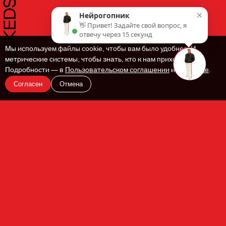
×
Нейрогопник
👋 Привет! Задайте свой вопрос, я
отвечу через 15 секунд
Мы используем файлы cookie, чтобы вам было удобнее. И
метрические системы, чтобы знать, кто к нам приходит.
Подробности — в
Пользовательском соглашении
и
Политике
.
Согласен
Отмена
En